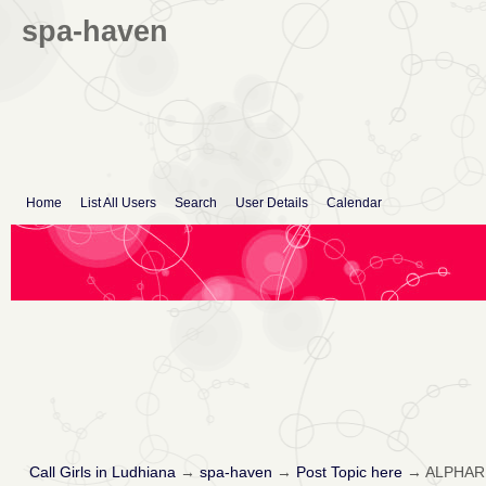
spa-haven
Home
List All Users
Search
User Details
Calendar
Call Girls in Ludhiana
→
spa-haven
→
Post Topic here
→
ALPHARDE