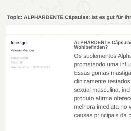
Topic:
ALPHARDENTE Cápsulas: Ist es gut für Ih
forestget
ALPHARDENTE Cápsulas: Is
Wohlbefinden?
Veteran Member
Os suplementos Alph
Status: Offline
prometendo uma influ
Posts: 28
Date:
Mon Dec 1 20:24:33 2025
Essas gomas mastigáv
clinicamente testados
sexual masculina, incl
produto afirma ofere
melhora imediata no 
causas principais da 