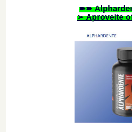
➽➽ Alpharden
➢ Aproveite of