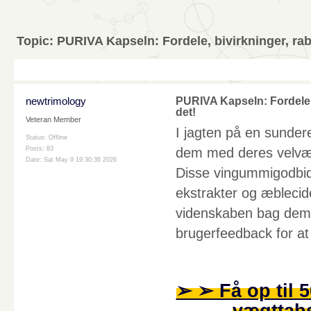
Topic:
PURIVA Kapseln: Fordele, bivirkninger, ra
newtrimology
PURIVA Kapseln: Fordele,
det!
Veteran Member
I jagten på en sunder
Status: Offline
dem med deres velvær
Posts: 83
Date:
Sat May 9 19:30:36 2026
Disse vingummigodbidd
ekstrakter og æblecid
videnskaben bag dem,
brugerfeedback for at 
➢ ➢ Få op til 