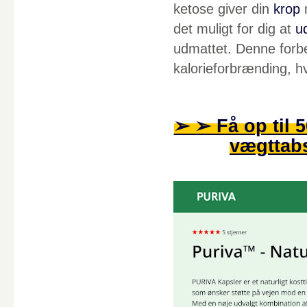
ketose giver din
krop
m
det muligt for dig at
u
udmattet. Denne forb
kalorieforbrænding, hv
➢ ➢ Få op til 
vægttabs