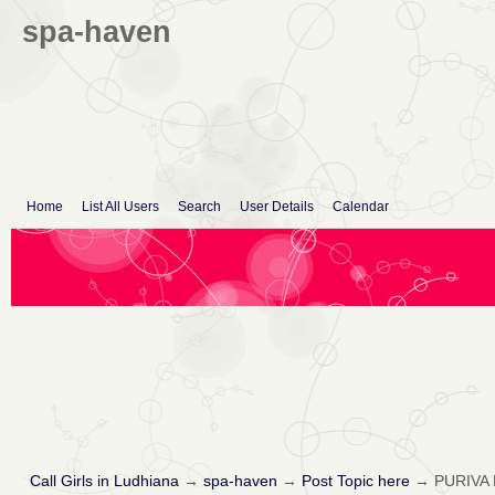
spa-haven
Home
List All Users
Search
User Details
Calendar
Call Girls in Ludhiana
→
spa-haven
→
Post Topic here
→
PURIVA K