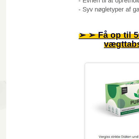
- Evnen til at oprethol
- Syv nøgletyper af gav
➢ ➢ Få op til 
vægttabs