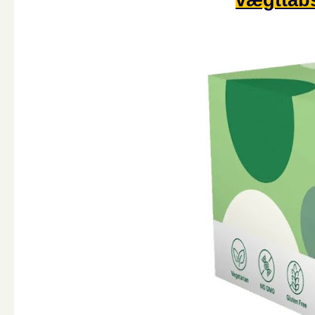
vægttabs